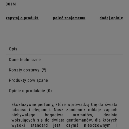
001M
zapytaj o produkt
poleć znajomemu
dodaj opinię
Opis
Dane techniczne
Koszty dostawy
Cena nie zawiera ewentualnych kosztów płatności
Produkty powiązane
Opinie o produkcie (0)
Ekskluzywne perfumy, które wprowadzą Cię do świata
luksusu i elegancji. Nasz zamiennik oddaje zapach
niebywałego bogactwa aromatów, idealnie
wpisujących się do świata gentlemanów, dla których
wysoki standard jest czymś nieodzownym i