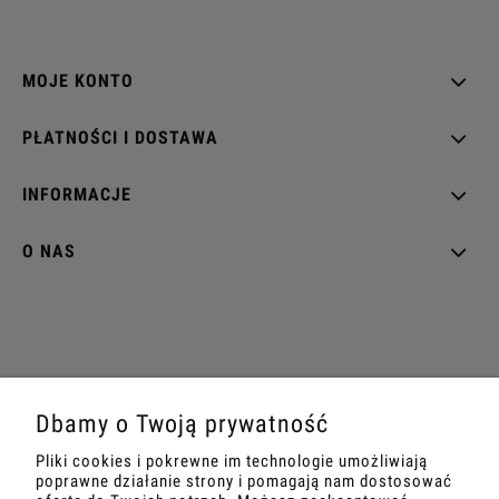
MOJE KONTO
PŁATNOŚCI I DOSTAWA
INFORMACJE
O NAS
tel: +48539904021
|
mail: biuro@projektperfumy.pl
Dbamy o Twoją prywatność
PKB KOSMETYKI SP. Z O.O. | ul. Gęsia 2, 32-300 Olkusz | NIP:
6372216739
Pliki cookies i pokrewne im technologie umożliwiają
poprawne działanie strony i pomagają nam dostosować