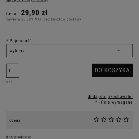
Cena nie zawiera ewentualnych kosztów płatności
29,90 zł
Cena:
zawiera 23,00% VAT, bez kosztów dostawy
*
Pojemność:
DO KOSZYKA
szt.
dodaj do przechowalni
*
- Pole wymagane
Ocena:
Kod produktu: