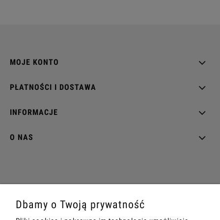
MOJE KONTO
PŁATNOŚCI I DOSTAWA
INFORMACJE
O NAS
tel: +48539904021
|
mail: biuro@projektperfumy.pl
Dbamy o Twoją prywatność
PKB KOSMETYKI SP. Z O.O. | ul. Gęsia 2, 32-300 Olkusz | NIP: