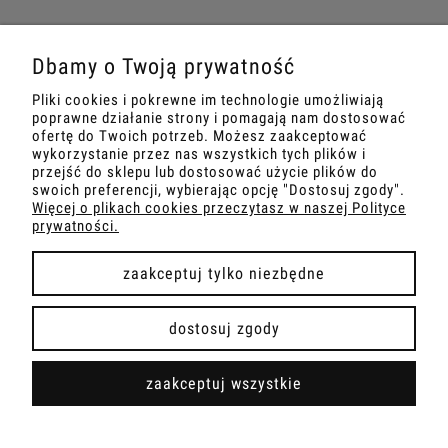
tel: +48539904021
|
mail: biuro@projektperfumy.pl
Dbamy o Twoją prywatność
PKB KOSMETYKI SP. Z O.O. | ul. Gęsia 2, 32-300 Olkusz | NIP:
Pliki cookies i pokrewne im technologie umożliwiają
6372216739
poprawne działanie strony i pomagają nam dostosować
ofertę do Twoich potrzeb. Możesz zaakceptować
wykorzystanie przez nas wszystkich tych plików i
przejść do sklepu lub dostosować użycie plików do
pokaż pełną wersję strony
swoich preferencji, wybierając opcję "Dostosuj zgody".
Więcej o plikach cookies przeczytasz w naszej Polityce
prywatności.
Powered by
.
kITesoft
zaakceptuj tylko niezbędne
dostosuj zgody
zaakceptuj wszystkie