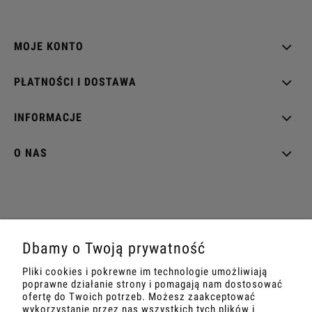
MOJE KONTO
PŁATNOŚCI I DOSTAWA
INFORMACJE
O NAS
tel: +48539904021
|
mail: biuro@projektperfumy.pl
Dbamy o Twoją prywatność
PKB KOSMETYKI SP. Z O.O. | ul. Gęsia 2, 32-300 Olkusz | NIP:
Pliki cookies i pokrewne im technologie umożliwiają
6372216739
poprawne działanie strony i pomagają nam dostosować
ofertę do Twoich potrzeb. Możesz zaakceptować
wykorzystanie przez nas wszystkich tych plików i