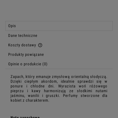
Opis
Dane techniczne
Koszty dostawy
Cena nie zawiera ewentualnych kosztów płatności
Produkty powiązane
Opinie o produkcie (0)
Zapach, który emanuje zmysłową orientalną słodyczą.
Dzięki ciepłym akordom, idealnie sprawdzi się w
ponure i chłodne dni. Wyrazista woń różowego
pieprzu i kawy harmonizują ze słodkimi nutami
jaśminu, wanilii i gruszki. Perfumy stworzone dla
kobiet z charakterem.
Nuty zapachowe