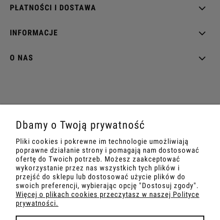
PŁATNOŚCI I DOSTAWA
INFORMACJE
O NAS
tel: +48539904021
|
mail: biuro@projektperfumy.pl
Dbamy o Twoją prywatność
PKB KOSMETYKI SP. Z O.O. | ul. Gęsia 2, 32-300 Olkusz | NIP:
Pliki cookies i pokrewne im technologie umożliwiają
6372216739
poprawne działanie strony i pomagają nam dostosować
ofertę do Twoich potrzeb. Możesz zaakceptować
wykorzystanie przez nas wszystkich tych plików i
przejść do sklepu lub dostosować użycie plików do
pokaż pełną wersję strony
swoich preferencji, wybierając opcję "Dostosuj zgody".
Więcej o plikach cookies przeczytasz w naszej Polityce
prywatności.
Powered by
.
kITesoft